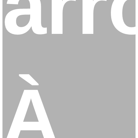
arr
À