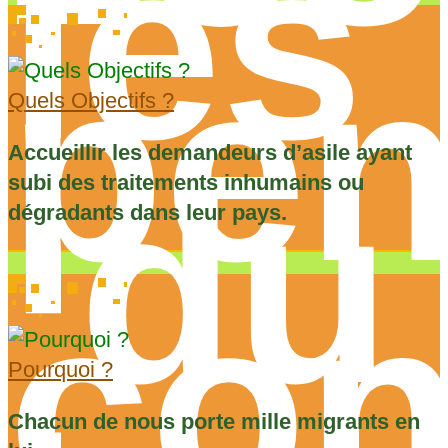
les
pen
Quels Objectifs ?
Accueillir les demandeurs d’asile ayant
du
subi des traitements inhumains ou
dégradants dans leur pays.
con
Pourquoi ?
Chacun de nous porte mille migrants en