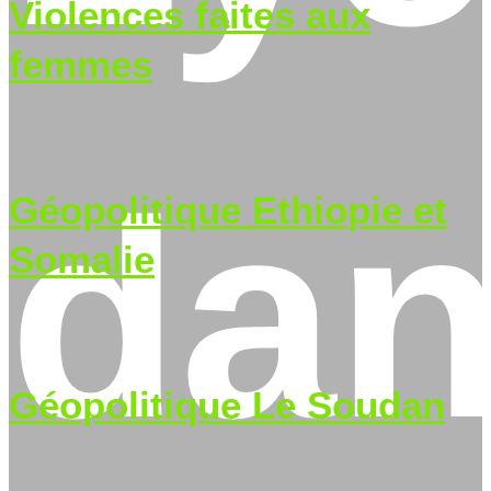
Violences faites aux
femmes
da
Géopolitique Ethiopie et
Somalie
Géopolitique Le Soudan