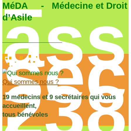
–
ass
MéDA - Médecine et Droit
d’Asile
____________
sec
238
Qui sommes nous ?
19 médecins et 9 secrétaires qui vous
accueillent,
tous bénévoles