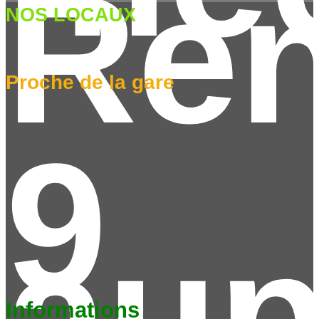
Ren
NOS LOCAUX
Proche de la gare
9
aup
Informations