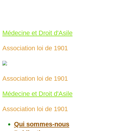
Skip
to
meda69@protonmail.com
content
04 78 43 25 65‬
Médecine et Droit d'Asile
Association loi de 1901
Association loi de 1901
Médecine et Droit d'Asile
Association loi de 1901
Qui sommes-nous