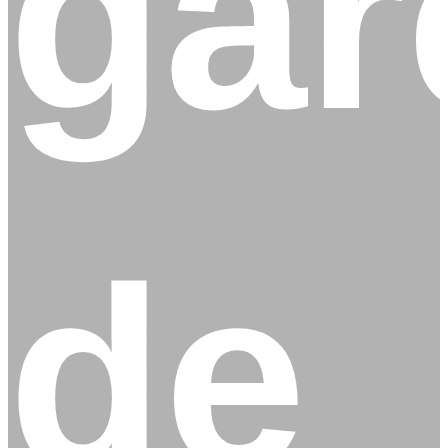
gar
de