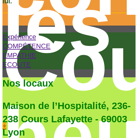
les
lui.
Co
Expérience
COMPÉTENCE
EMPATHIE
ECOUTE
Nos locaux
heu
Maison de l’Hospitalité, 236-
238 Cours Lafayette - 69003
+
Lyon