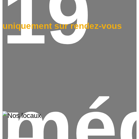
19
uniquement sur rendez-vous
méd