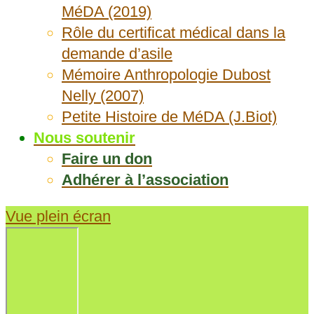
MéDA (2019)
Rôle du certificat médical dans la
demande d’asile
Mémoire Anthropologie Dubost
Nelly (2007)
Petite Histoire de MéDA (J.Biot)
Nous soutenir
Faire un don
Adhérer à l’association
Vue plein écran
Aller
au
contenu
PDF