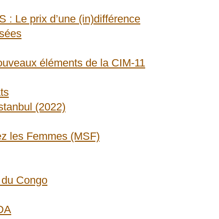
 prix d’une (in)différence
isées
ouveaux éléments de la CIM-11
ts
stanbul (2022)
hez les Femmes (MSF)
e du Congo
NDA