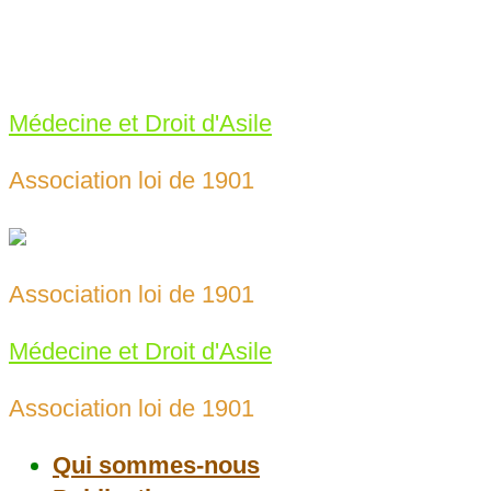
Skip
to
meda69@protonmail.com
content
04 78 43 25 65‬
Médecine et Droit d'Asile
Association loi de 1901
Association loi de 1901
Médecine et Droit d'Asile
Association loi de 1901
Qui sommes-nous