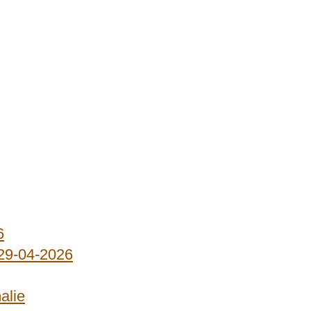
6
 29-04-2026
alie